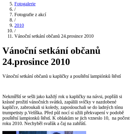
Fotogalerie
/
Fotografie z akcí
/
2010
/
Vánoční setkání občanů 24.prosince 2010
Vánoční setkání občanů
24.prosince 2010
Vánoční setkání občanů u kapličky a pouštění lampiónků štěstí
Nekmířští se sešli jako každý rok u kapličky na návsi, popřáli si
krásné prožití vánočních svátků, zapálili svíčky v nazdobené
kapličce, zabroukali si koledy, zaposlouchali se do ladných tónu
trumpetisty p.Velíška. Před půl nocí si užili překvapení v podobě
pouštění lampionků štěstí. K oblakům se jich vzneslo 10, na počest
roku 2010. Nechyběl svařák a čaj na zahřátí.