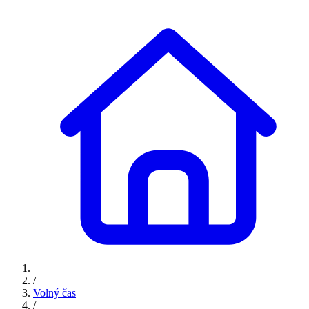
/
Volný čas
/