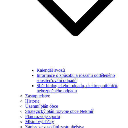
Kalendář svozů
Informace o způsobu a rozsahu odděleného
soustřeďování odpadů
Sběr biologického odpadu, elektrospotřebičů,
nebezpečného odpadu
Zastupitelstvo
Historie
Územní plán obce
Strategický plán rozvoje obce Nekmíř
Plán rozvoje sportu
Místní vyhlášky
Zápisy ze zasedání zastupitelstva