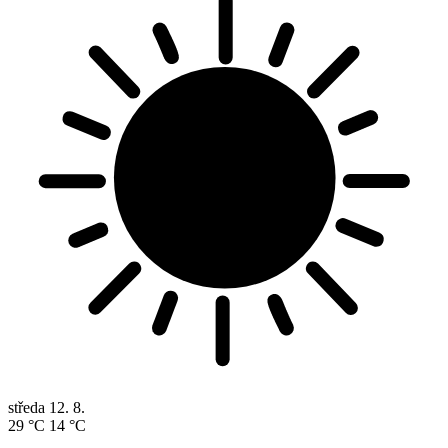
středa
12. 8.
29 °C
14 °C