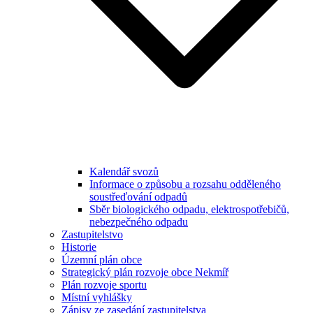
Kalendář svozů
Informace o způsobu a rozsahu odděleného
soustřeďování odpadů
Sběr biologického odpadu, elektrospotřebičů,
nebezpečného odpadu
Zastupitelstvo
Historie
Územní plán obce
Strategický plán rozvoje obce Nekmíř
Plán rozvoje sportu
Místní vyhlášky
Zápisy ze zasedání zastupitelstva