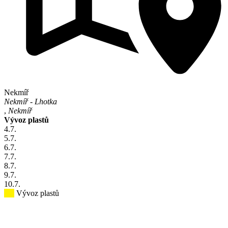
Nekmíř
Nekmíř - Lhotka
,
Nekmíř
Vývoz plastů
4
.7.
5
.7.
6
.7.
7
.7.
8
.7.
9
.7.
10
.7.
Vývoz plastů