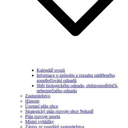
Kalendář svozů
Informace o způsobu a rozsahu odděleného
soustřeďování odpadů
Sběr biologického odpadu, elektrospotřebičů,
nebezpečného odpadu
Zastupitelstvo
Historie
Územní plán obce
Strategický plán rozvoje obce Nekmíř
Plán rozvoje sportu
Místní vyhlášky
Zápisy ze zasedání zastupitelstva