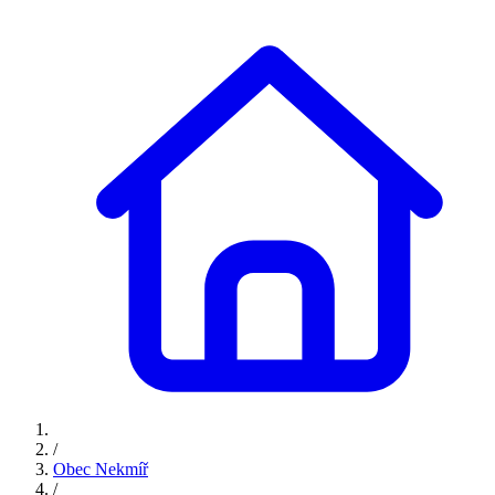
/
Obec Nekmíř
/