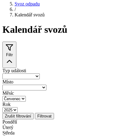
Svoz odpadu
/
Kalendář svozů
Kalendář svozů
Filtr
Typ události
Místo
Měsíc
Rok
Zrušit filtrování
Filtrovat
Pondělí
Úterý
Středa