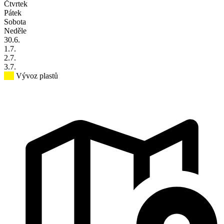
Čtvrtek
Pátek
Sobota
Neděle
30
.6.
1
.7.
2
.7.
3
.7.
Vývoz plastů